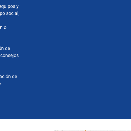
equipos y
po social,
ón o
ón de
y consejos
ación de
e