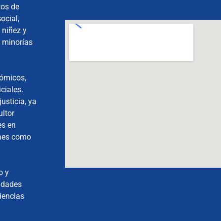
tos de
ocial,
 niñez y
, minorías
nómicos,
ciales.
usticia, ya
ultor
es en
ones como
o y
nidades
iencias