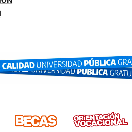
IÓN
N