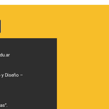
du.ar
o y Diseño –
as”.