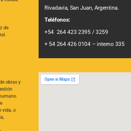
Rivadavia, San Juan, Argentina.
Teléfonos
:
az de
+54 264 423 2395 / 3259
al.
+ 54 264 426 0104 – interno 335
de obras y
gestión
t humano.
ue
 vida, o
a,