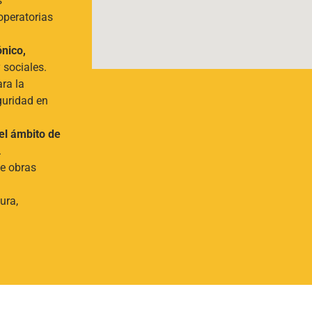
s
operatorias
ónico
,
 sociales.
ra la
eguridad en
el ámbito de
.
e obras
ura,