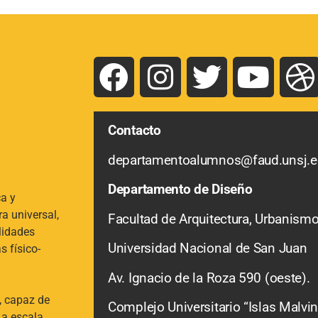
Contacto
departamentoalumnos@faud.unsj.e
Departamento de Diseño
ca y
ra universal,
Facultad de Arquitectura, Urbanism
lidades
Universidad Nacional de San Juan
s físico-
Av. Ignacio de la Roza 590 (oeste).
a, capaz de
Complejo Universitario “Islas Malvin
 a escala